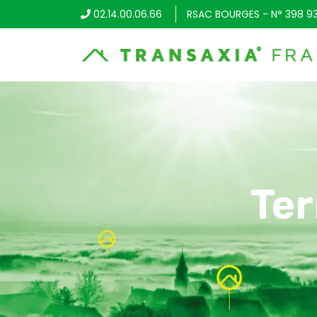
02.14.00.06.66
RSAC BOURGES - N° 398 9
Ter